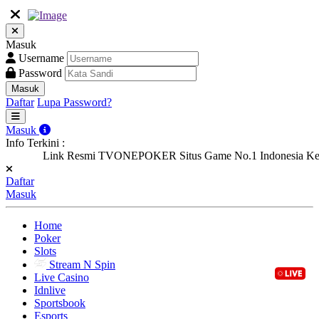
Masuk
Username
Password
Masuk
Daftar
Lupa Password?
Masuk
Info Terkini :
Link Resmi TVONEPOKER Situs Game No.1 Indonesia Kepercayaan M
Daftar
Masuk
Home
Poker
Slots
Stream N Spin
Live Casino
Idnlive
Sportsbook
Esports