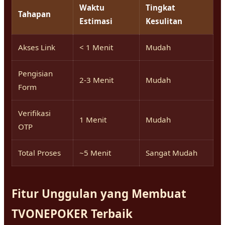
Waktu
Tingkat
Tahapan
Estimasi
Kesulitan
Akses Link
< 1 Menit
Mudah
Pengisian
2-3 Menit
Mudah
Form
Verifikasi
1 Menit
Mudah
OTP
Total Proses
~5 Menit
Sangat Mudah
Fitur Unggulan yang Membuat
TVONEPOKER Terbaik