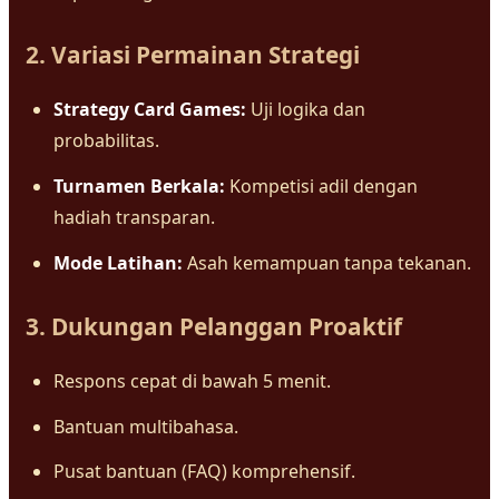
2. Variasi Permainan Strategi
Strategy Card Games:
Uji logika dan
probabilitas.
Turnamen Berkala:
Kompetisi adil dengan
hadiah transparan.
Mode Latihan:
Asah kemampuan tanpa tekanan.
3. Dukungan Pelanggan Proaktif
Respons cepat di bawah 5 menit.
Bantuan multibahasa.
Pusat bantuan (FAQ) komprehensif.