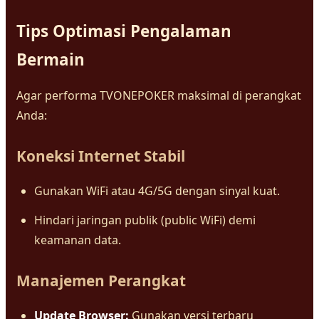
Tips Optimasi Pengalaman
Bermain
Agar performa TVONEPOKER maksimal di perangkat
Anda:
Koneksi Internet Stabil
Gunakan WiFi atau 4G/5G dengan sinyal kuat.
Hindari jaringan publik (public WiFi) demi
keamanan data.
Manajemen Perangkat
Update Browser:
Gunakan versi terbaru