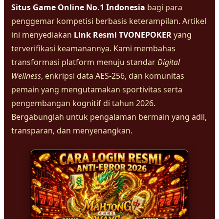
Situs Game Online No.1 Indonesia
bagi para
penggemar kompetisi berbasis keterampilan. Artikel
ini menyediakan
Link Resmi TVONEPOKER
yang
terverifikasi keamanannya. Kami membahas
transformasi platform menuju standar
Digital
Wellness
, enkripsi data AES-256, dan komunitas
pemain yang mengutamakan sportivitas serta
pengembangan kognitif di tahun 2026.
Bergabunglah untuk pengalaman bermain yang adil,
transparan, dan menyenangkan.