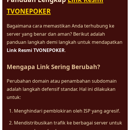
TVONEPOKER
Bagaimana cara memastikan Anda terhubung ke
server yang benar dan aman? Berikut adalah
panduan langkah demi langkah untuk mendapatkan
Link Resmi TVONEPOKER
.
Mengapa Link Sering Berubah?
Perubahan domain atau penambahan subdomain
adalah langkah defensif standar. Hal ini dilakukan
untuk:
Menghindari pemblokiran oleh ISP yang agresif.
Mendistribusikan trafik ke berbagai server untuk