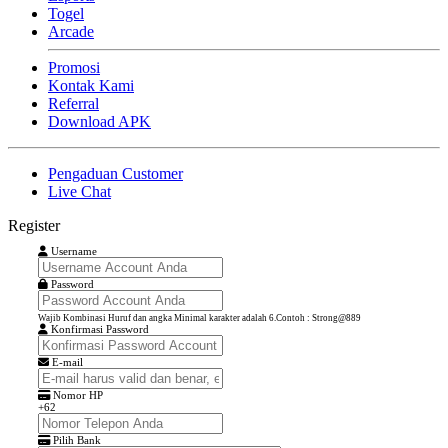
Togel
Arcade
Promosi
Kontak Kami
Referral
Download APK
Pengaduan Customer
Live Chat
Register
Username
Password
Wajib Kombinasi Huruf dan angka Minimal karakter adalah 6.Contoh : Strong@889
Konfirmasi Password
E-mail
Nomor HP
+62
Pilih Bank