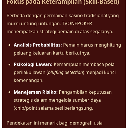
Fokus pada Keterampilan (Skill-Based)
Berbeda dengan permainan kasino tradisional yang
murni untung-untungan, TVONEPOKER
menempatkan strategi pemain di atas segalanya.
Analisis Probabilitas:
Pemain harus menghitung
peluang keluaran kartu berikutnya.
Psikologi Lawan:
Kemampuan membaca pola
perilaku lawan (
bluffing detection
) menjadi kunci
kemenangan.
Manajemen Risiko:
Pengambilan keputusan
strategis dalam mengelola sumber daya
(chip/poin) selama sesi berlangsung.
Pendekatan ini menarik bagi demografi usia