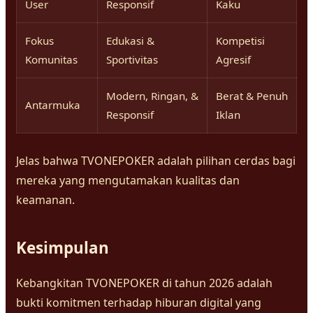
User
Responsif
Kaku
Fokus
Edukasi &
Kompetisi
Komunitas
Sportivitas
Agresif
Modern, Ringan, &
Berat & Penuh
Antarmuka
Responsif
Iklan
Jelas bahwa TVONEPOKER adalah pilihan cerdas bagi
mereka yang mengutamakan kualitas dan
keamanan.
Kesimpulan
Kebangkitan TVONEPOKER di tahun 2026 adalah
bukti komitmen terhadap hiburan digital yang