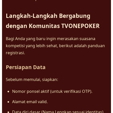
Langkah-Langkah Bergabung
dengan Komunitas TVONEPOKER
Bagi Anda yang baru ingin merasakan suasana
kompetisi yang lebih sehat, berikut adalah panduan
registrasi.
Persiapan Data
Sebelum memulai, siapkan:
Nomor ponsel aktif (untuk verifikasi OTP).
Alamat email valid.
Data diri dasar (Nama Lengkap sesuai identitas).