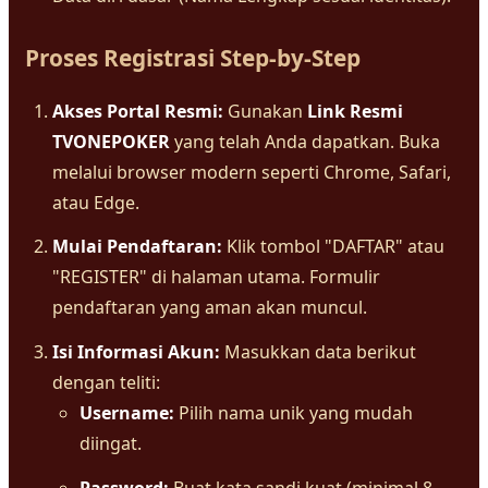
Proses Registrasi Step-by-Step
Akses Portal Resmi:
Gunakan
Link Resmi
TVONEPOKER
yang telah Anda dapatkan. Buka
melalui browser modern seperti Chrome, Safari,
atau Edge.
Mulai Pendaftaran:
Klik tombol "DAFTAR" atau
"REGISTER" di halaman utama. Formulir
pendaftaran yang aman akan muncul.
Isi Informasi Akun:
Masukkan data berikut
dengan teliti:
Username:
Pilih nama unik yang mudah
diingat.
Password:
Buat kata sandi kuat (minimal 8