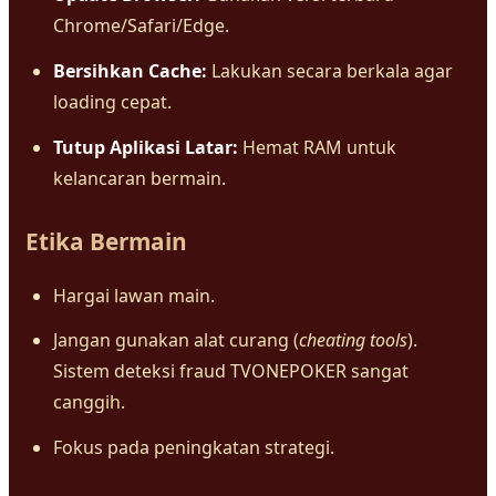
Chrome/Safari/Edge.
Bersihkan Cache:
Lakukan secara berkala agar
loading cepat.
Tutup Aplikasi Latar:
Hemat RAM untuk
kelancaran bermain.
Etika Bermain
Hargai lawan main.
Jangan gunakan alat curang (
cheating tools
).
Sistem deteksi fraud TVONEPOKER sangat
canggih.
Fokus pada peningkatan strategi.