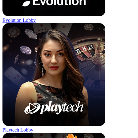
Evolution Lobby
Playtech Lobby