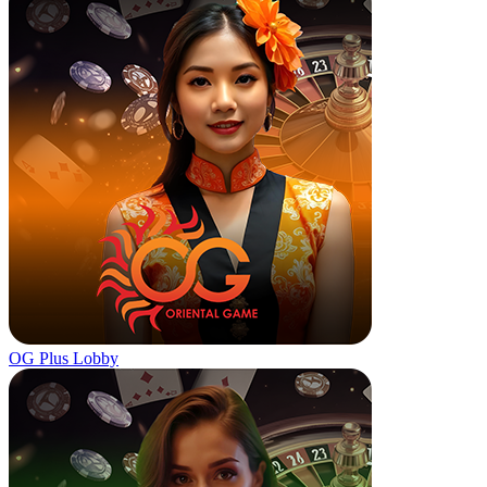
OG Plus Lobby