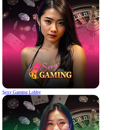
Sexy Gaming Lobby