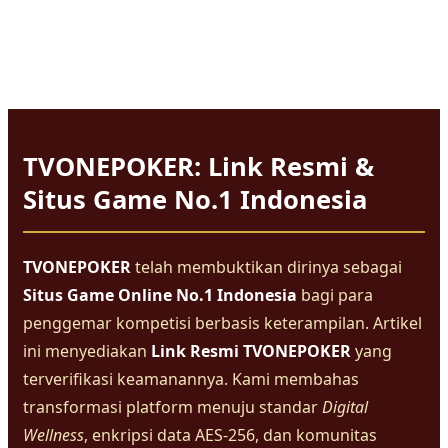
TVONEPOKER: Link Resmi &
Situs Game No.1 Indonesia
TVONEPOKER
telah membuktikan dirinya sebagai
Situs Game Online No.1 Indonesia
bagi para
penggemar kompetisi berbasis keterampilan. Artikel
ini menyediakan
Link Resmi TVONEPOKER
yang
terverifikasi keamanannya. Kami membahas
transformasi platform menuju standar
Digital
Wellness
, enkripsi data AES-256, dan komunitas