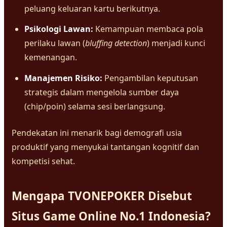
peluang keluaran kartu berikutnya.
Psikologi Lawan:
Kemampuan membaca pola
perilaku lawan (
bluffing detection
) menjadi kunci
kemenangan.
Manajemen Risiko:
Pengambilan keputusan
strategis dalam mengelola sumber daya
(chip/poin) selama sesi berlangsung.
Pendekatan ini menarik bagi demografi usia
produktif yang menyukai tantangan kognitif dan
kompetisi sehat.
Mengapa TVONEPOKER Disebut
Situs Game Online No.1 Indonesia?