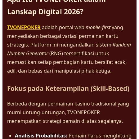
Lanskap Digital 2026?
TVONEPOKER
adalah portal web
mobile-first
yang
menyediakan berbagai variasi permainan kartu
strategis. Platform ini mengandalkan sistem
Random
Number Generator
(RNG) tersertifikasi untuk
memastikan setiap pembagian kartu bersifat acak,
adil, dan bebas dari manipulasi pihak ketiga.
Fokus pada Keterampilan (Skill-Based)
Berbeda dengan permainan kasino tradisional yang
murni untung-untungan, TVONEPOKER
menempatkan strategi pemain di atas segalanya.
Analisis Probabilitas:
Pemain harus menghitung