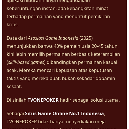
aplikasi hiburan hanya mengandalkan
keberuntungan instan, ada kebangkitan minat
terhadap permainan yang menuntut pemikiran
kritis.
Data dari
Asosiasi Game Indonesia
(2025)
menunjukkan bahwa 40% pemain usia 20-45 tahun
kini lebih memilih permainan berbasis keterampilan
(
skill-based games
) dibandingkan permainan kasual
acak. Mereka mencari kepuasan atas keputusan
taktis yang mereka buat, bukan sekadar dopamin
sesaat.
Di sinilah
TVONEPOKER
hadir sebagai solusi utama.
Sebagai
Situs Game Online No.1 Indonesia
,
TVONEPOKER tidak hanya menyediakan meja