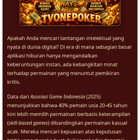
Apakah Anda mencari tantangan intelektual yang
nyata di dunia digital? Di era di mana sebagian besar
aplikasi hiburan hanya mengandalkan
keberuntungan instan, ada kebangkitan minat
terhadap permainan yang menuntut pemikiran
kritis.
Data dari
Asosiasi Game Indonesia
(2025)
menunjukkan bahwa 40% pemain usia 20-45 tahun
kini lebih memilih permainan berbasis keterampilan
(
skill-based games
) dibandingkan permainan kasual
acak. Mereka mencari kepuasan atas keputusan