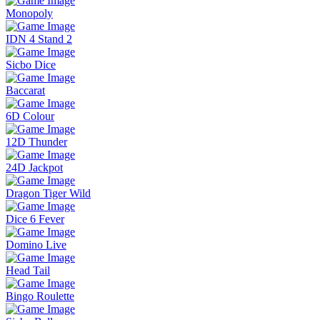
Monopoly
IDN 4 Stand 2
Sicbo Dice
Baccarat
6D Colour
12D Thunder
24D Jackpot
Dragon Tiger Wild
Dice 6 Fever
Domino Live
Head Tail
Bingo Roulette