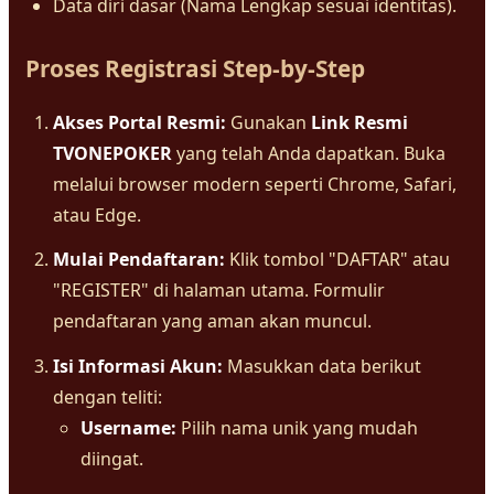
Data diri dasar (Nama Lengkap sesuai identitas).
Proses Registrasi Step-by-Step
Akses Portal Resmi:
Gunakan
Link Resmi
TVONEPOKER
yang telah Anda dapatkan. Buka
melalui browser modern seperti Chrome, Safari,
atau Edge.
Mulai Pendaftaran:
Klik tombol "DAFTAR" atau
"REGISTER" di halaman utama. Formulir
pendaftaran yang aman akan muncul.
Isi Informasi Akun:
Masukkan data berikut
dengan teliti:
Username:
Pilih nama unik yang mudah
diingat.