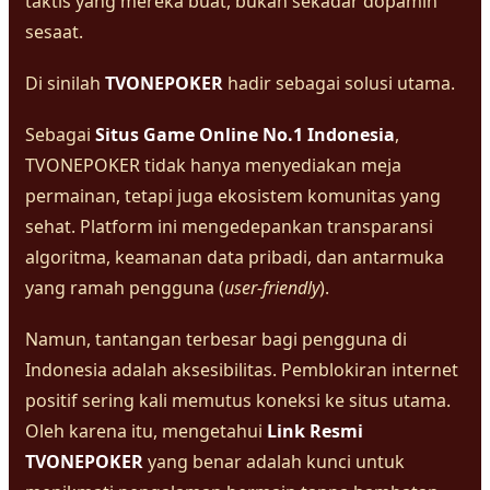
taktis yang mereka buat, bukan sekadar dopamin
sesaat.
Di sinilah
TVONEPOKER
hadir sebagai solusi utama.
Sebagai
Situs Game Online No.1 Indonesia
,
TVONEPOKER tidak hanya menyediakan meja
permainan, tetapi juga ekosistem komunitas yang
sehat. Platform ini mengedepankan transparansi
algoritma, keamanan data pribadi, dan antarmuka
yang ramah pengguna (
user-friendly
).
Namun, tantangan terbesar bagi pengguna di
Indonesia adalah aksesibilitas. Pemblokiran internet
positif sering kali memutus koneksi ke situs utama.
Oleh karena itu, mengetahui
Link Resmi
TVONEPOKER
yang benar adalah kunci untuk