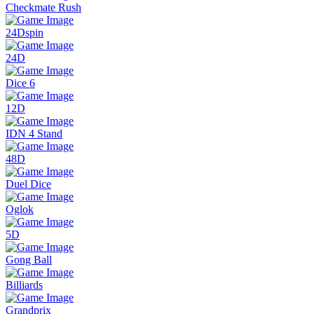
Checkmate Rush
24Dspin
24D
Dice 6
12D
IDN 4 Stand
48D
Duel Dice
Oglok
5D
Gong Ball
Billiards
Grandprix