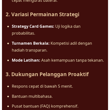
cepat menguras baterai.
2. Variasi Permainan Strategi
Strategy Card Games:
Uji logika dan
probabilitas.
Turnamen Berkala:
Kompetisi adil dengan
hadiah transparan.
Mode Latihan:
Asah kemampuan tanpa tekanan.
3. Dukungan Pelanggan Proaktif
Respons cepat di bawah 5 menit.
Bantuan multibahasa.
Pusat bantuan (FAQ) komprehensif.