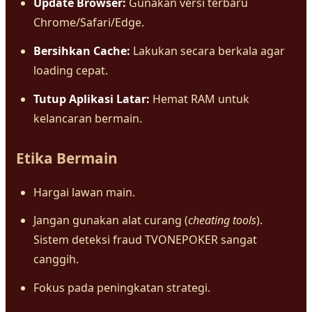
Update Browser:
Gunakan versi terbaru
Chrome/Safari/Edge.
Bersihkan Cache:
Lakukan secara berkala agar
loading cepat.
Tutup Aplikasi Latar:
Hemat RAM untuk
kelancaran bermain.
Etika Bermain
Hargai lawan main.
Jangan gunakan alat curang (
cheating tools
).
Sistem deteksi fraud TVONEPOKER sangat
canggih.
Fokus pada peningkatan strategi.