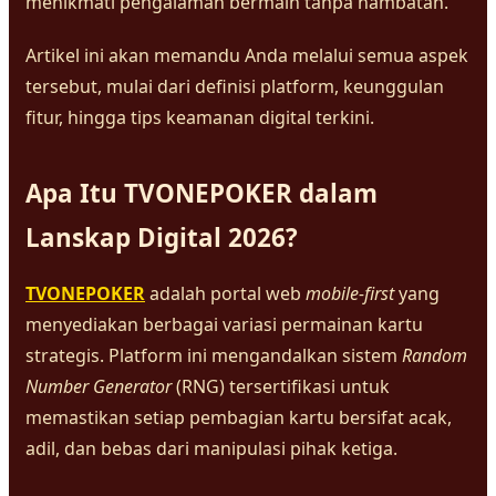
menikmati pengalaman bermain tanpa hambatan.
Artikel ini akan memandu Anda melalui semua aspek
tersebut, mulai dari definisi platform, keunggulan
fitur, hingga tips keamanan digital terkini.
Apa Itu TVONEPOKER dalam
Lanskap Digital 2026?
TVONEPOKER
adalah portal web
mobile-first
yang
menyediakan berbagai variasi permainan kartu
strategis. Platform ini mengandalkan sistem
Random
Number Generator
(RNG) tersertifikasi untuk
memastikan setiap pembagian kartu bersifat acak,
adil, dan bebas dari manipulasi pihak ketiga.